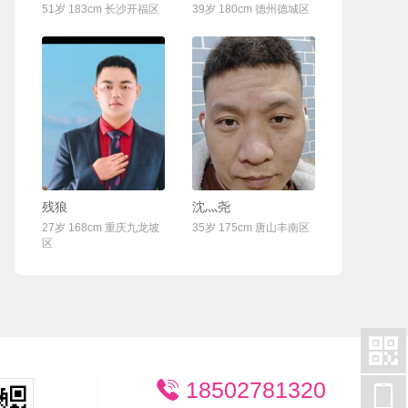
51岁 183cm 长沙开福区
39岁 180cm 德州德城区
联系Ta
联系Ta
残狼
沈灬尧
27岁 168cm 重庆九龙坡
35岁 175cm 唐山丰南区
区

18502781320

