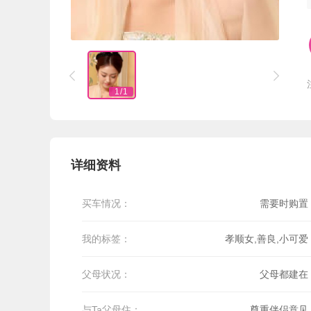


1
/
1
详细资料
买车情况：
需要时购置
我的标签：
孝顺女,善良,小可爱
父母状况：
父母都建在
与Ta父母住：
尊重伴侣意见