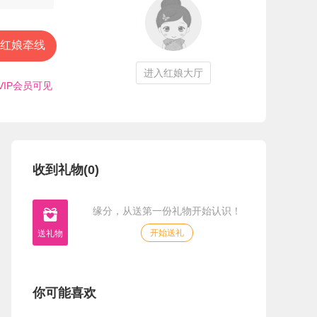
红娘牵线
进入红娘大厅
VIP会员可见
收到礼物(0)
缘分，从送第一份礼物开始认识！

开始送礼
你可能喜欢