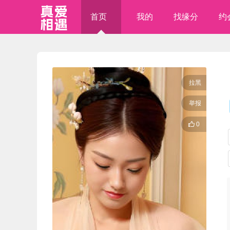
首页
我的
找缘分
约
拉黑
举报

0