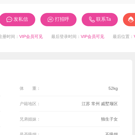




发私信
打招呼
联系Ta
注册时间：
VIP会员可见
最后登录时间：
VIP会员可见
最后位置：
体 重：
52kg
户籍地区：
江苏 常州 戚墅堰区
兄弟姐妹：
独生子女
是否吸烟：
不吸烟