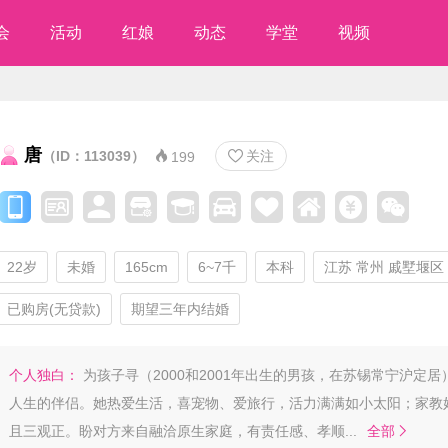
会
活动
红娘
动态
学堂
视频
唐
（ID：113039）
关注


199
22岁
未婚
165cm
6~7千
本科
江苏 常州 戚墅堰区
已购房(无贷款)
期望三年内结婚
个人独白：
为孩子寻（2000和2001年出生的男孩，在苏锡常宁沪定居
人生的伴侣。她热爱生活，喜宠物、爱旅行，活力满满如小太阳；家教
且三观正。盼对方来自融洽原生家庭，有责任感、孝顺...
全部
