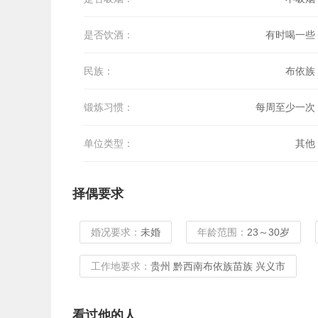
是否饮酒：
有时喝一些
民族：
布依族
锻炼习惯：
每周至少一次
单位类型：
其他
择偶要求
婚况要求：
未婚
年龄范围：
23～30岁
工作地要求：
贵州 黔西南布依族苗族 兴义市
看过他的人