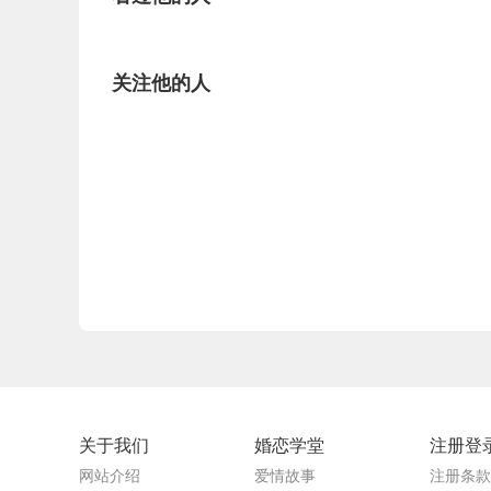
关注他的人
关于我们
婚恋学堂
注册登
网站介绍
爱情故事
注册条款