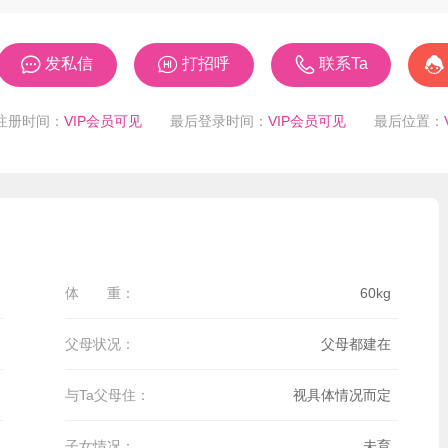




发私信
打招呼
联系Ta
注册时间：
VIP会员可见
最后登录时间：
VIP会员可见
最后位置：
体 重：
60kg
父母状况：
父母都建在
与Ta父母住：
视具体情况而定
子女情况：
未育