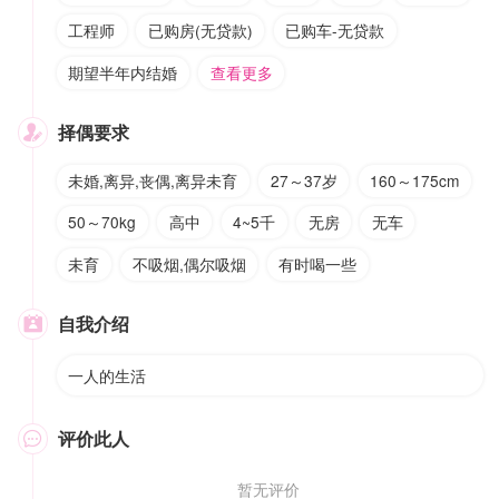
工程师
已购房(无贷款)
已购车-无贷款
期望半年内结婚
查看更多
择偶要求

未婚,离异,丧偶,离异未育
27～37岁
160～175cm
50～70kg
高中
4~5千
无房
无车
未育
不吸烟,偶尔吸烟
有时喝一些
自我介绍

一人的生活
评价此人

暂无评价