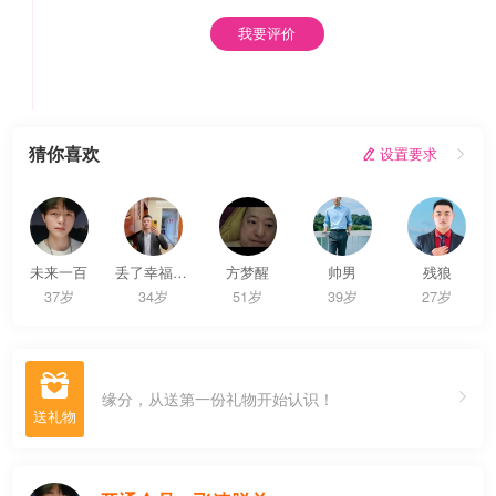
我要评价
猜你喜欢
 设置要求

未来一百
丢了幸福的猪
方梦醒
帅男
残狼
37岁
34岁
51岁
39岁
27岁

缘分，从送第一份礼物开始认识！