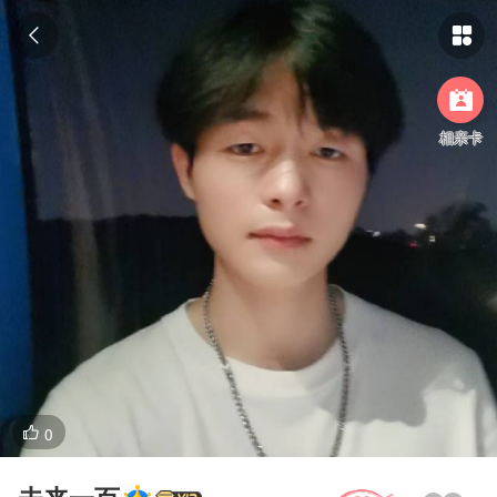



相亲卡
0
