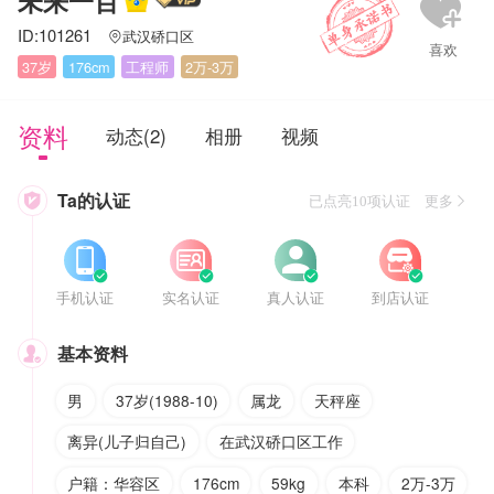
未来一百
ID:101261
武汉硚口区

37岁
176cm
工程师
2万-3万
资料
动态(2)
相册
视频
Ta的认证

已点亮10项认证 更多








手机认证
实名认证
真人认证
到店认证
基本资料

男
37岁(1988-10)
属龙
天秤座
离异(儿子归自己)
在武汉硚口区工作
户籍：华容区
176cm
59kg
本科
2万-3万