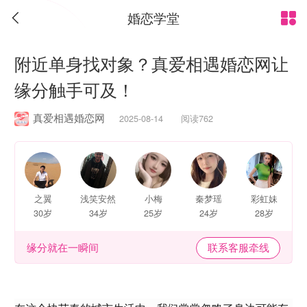
婚恋学堂


附近单身找对象？真爱相遇婚恋网让
缘分触手可及！
真爱相遇婚恋网
2025-08-14 阅读762
之翼
浅笑安然
小梅
秦梦瑶
彩虹妹
30岁
34岁
25岁
24岁
28岁
缘分就在一瞬间
联系客服牵线